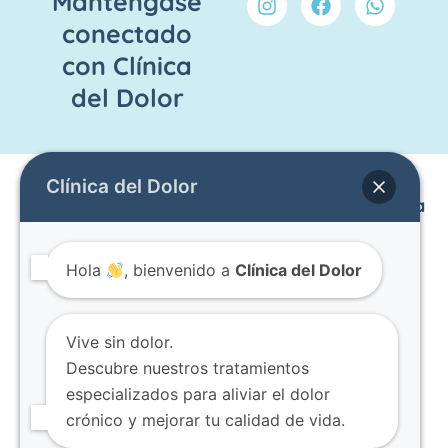
Manténgase
n
a
h
conectado
s
c
a
t
e
t
con Clínica
a
b
s
g
o
a
del Dolor
r
o
p
a
k
p
m
Clínica del Dolor
Enlaces
Otras
Contacto
Haga una
Páginas
cita
Inicio
Av. Mariana
Dolor
Obtener un
Equipo
De Jesús
Hola
, bienvenido a
Clínica del Dolor
Articular
diagnóstico
Contacto
OE7-02 y
Infiltraciones
preciso
Blog
Nuño de
Articulares
puede ser
Términos y
Valderrama.
Vive sin dolor.
Bloqueos
una de las
condiciones
Edificio
Descubre nuestros tratamientos
Facetarios
experiencias
CITIMED.
especializados para aliviar el dolor
Dolor en
más
Piso 8,
crónico y mejorar tu calidad de vida.
Columna
impactantes
oficina 802.