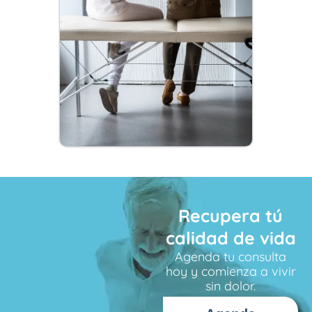
Recupera tú
calidad de vida
Agenda tu consulta
hoy y comienza a vivir
sin dolor.