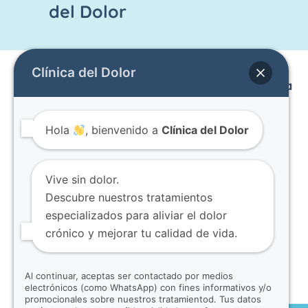
g
o
a
del Dolor
r
o
p
a
k
p
m
Clínica del Dolor
Enlaces
Otras
Contacto
Haga una
Páginas
cita
Inicio
Av. Mariana
Dolor
Obtener un
Equipo
De Jesús
Hola
, bienvenido a
Clínica del Dolor
Articular
diagnóstico
Contacto
OE7-02 y
Infiltraciones
preciso
Blog
Nuño de
Articulares
puede ser
Términos y
Valderrama.
Vive sin dolor.
Bloqueos
una de las
condiciones
Edificio
Descubre nuestros tratamientos
Facetarios
experiencias
CITIMED.
especializados para aliviar el dolor
Dolor en
más
Piso 8,
crónico y mejorar tu calidad de vida.
Columna
impactantes
oficina 802.
que pueda
Quito -
Al continuar, aceptas ser contactado por medios
tener.
Ecuador
electrónicos (como WhatsApp) con fines informativos y/o
promocionales sobre nuestros tratamientod. Tus datos
098 905