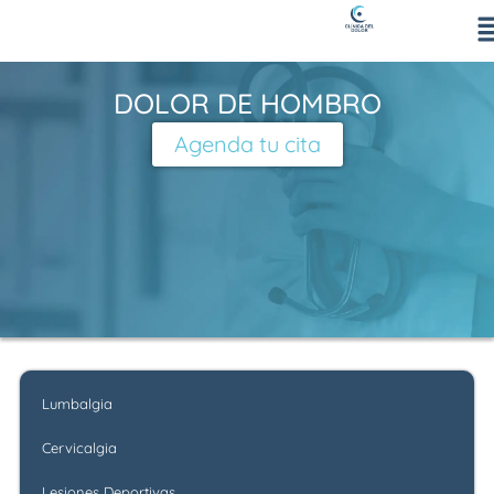
Ir
al
contenido
DOLOR DE HOMBRO
Agenda tu cita
Lumbalgia
Cervicalgia
Lesiones Deportivas