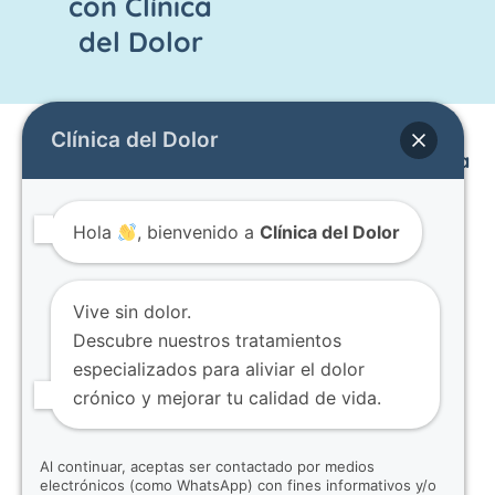
con Clínica
a
b
s
g
o
a
del Dolor
r
o
p
a
k
p
m
Clínica del Dolor
Enlaces
Otras
Contacto
Haga una
Páginas
cita
Inicio
Av. Mariana
Dolor
Obtener un
Equipo
De Jesús
Hola
, bienvenido a
Clínica del Dolor
Articular
diagnóstico
Contacto
OE7-02 y
Infiltraciones
preciso
Blog
Nuño de
Articulares
puede ser
Términos y
Valderrama.
Vive sin dolor.
Bloqueos
una de las
condiciones
Edificio
Descubre nuestros tratamientos
Facetarios
experiencias
CITIMED.
especializados para aliviar el dolor
Dolor en
más
Piso 8,
crónico y mejorar tu calidad de vida.
Columna
impactantes
oficina 802.
que pueda
Quito -
Al continuar, aceptas ser contactado por medios
tener.
Ecuador
electrónicos (como WhatsApp) con fines informativos y/o