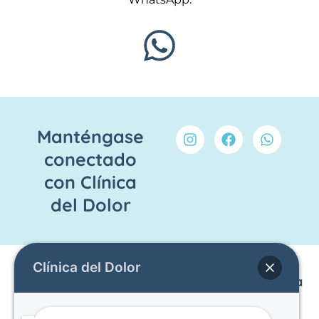
I
F
W
Manténgase
n
a
h
conectado
s
c
a
t
e
t
con Clínica
a
b
s
g
o
a
del Dolor
r
o
p
a
k
p
m
Clínica del Dolor
Enlaces
Otras
Contacto
Haga una
Páginas
cita
Inicio
Av. Mariana
Dolor
Obtener un
Equipo
De Jesús