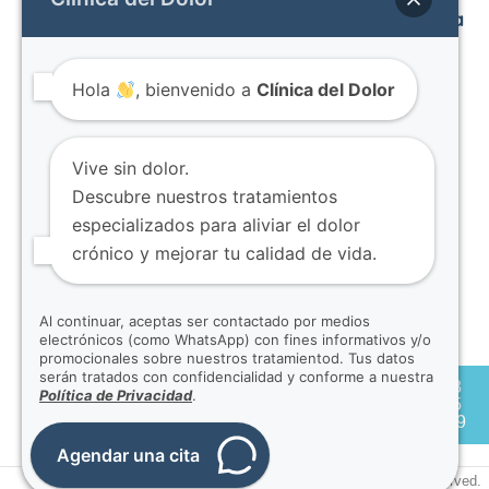
Enlaces
Otras
Contacto
Haga una
Páginas
cita
Inicio
Av. Mariana
Dolor
Obtener un
Equipo
De Jesús
Hola
, bienvenido a
Clínica del Dolor
Articular
diagnóstico
Contacto
OE7-02 y
Infiltraciones
preciso
Blog
Nuño de
Articulares
puede ser
Términos y
Valderrama.
Vive sin dolor.
Bloqueos
una de las
condiciones
Edificio
Descubre nuestros tratamientos
Facetarios
experiencias
CITIMED.
especializados para aliviar el dolor
Dolor en
más
Piso 8,
crónico y mejorar tu calidad de vida.
Columna
impactantes
oficina 802.
que pueda
Quito -
Al continuar, aceptas ser contactado por medios
tener.
Ecuador
electrónicos (como WhatsApp) con fines informativos y/o
promocionales sobre nuestros tratamientod. Tus datos
098 905
serán tratados con confidencialidad y conforme a nuestra
098
2119
Política de Privacidad
.
905
2119
@clinicadeldoloruio
Agendar una cita
Clínica del Dolor
Copyright © 2020. All rights reserved.