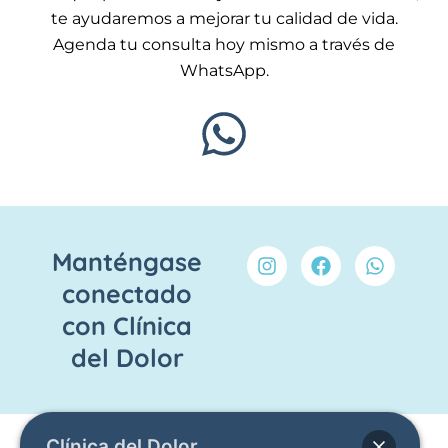
te ayudaremos a mejorar tu calidad de vida.
Agenda tu consulta hoy mismo a través de
WhatsApp.
I
F
W
Manténgase
n
a
h
conectado
s
c
a
t
e
t
con Clínica
a
b
s
g
o
a
del Dolor
r
o
p
a
k
p
m
Clínica del Dolor