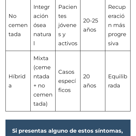
Integr
Pacien
Recup
No
ación
tes
eració
20-25
cemen
ósea
jóvene
n más
años
tada
natura
s y
progre
l
activos
siva
Mixta
(ceme
Casos
Híbrid
ntada
20
Equilib
especí
a
+ no
años
rada
ficos
cemen
tada)
Si presentas alguno de estos síntomas,