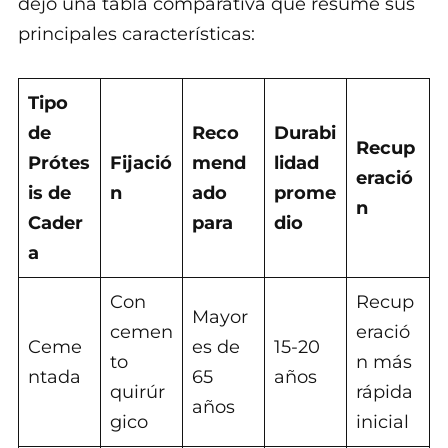
dejo una tabla comparativa que resume sus
principales características:
Tipo
de
Reco
Durabi
Recup
Prótes
Fijació
mend
lidad
eració
is de
n
ado
prome
n
Cader
para
dio
a
Con
Recup
Mayor
cemen
eració
Ceme
es de
15-20
to
n más
ntada
65
años
quirúr
rápida
años
gico
inicial