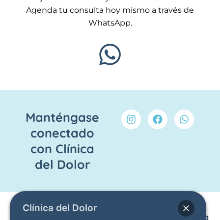
Agenda tu consulta hoy mismo a través de
WhatsApp.
I
F
W
Manténgase
n
a
h
conectado
s
c
a
t
e
t
con Clínica
a
b
s
g
o
a
del Dolor
r
o
p
a
k
p
m
Clínica del Dolor
Enlaces
Otras
Contacto
Haga una