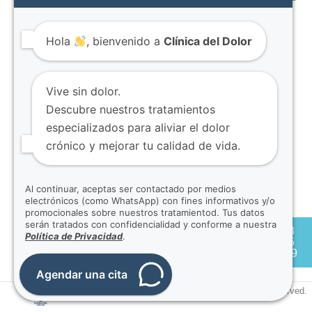
Páginas
cita
Inicio
Av. Mariana
Dolor
Obtener un
Equipo
De Jesús
Hola
, bienvenido a
Clínica del Dolor
Articular
diagnóstico
Contacto
OE7-02 y
Infiltraciones
preciso
Blog
Nuño de
Articulares
puede ser
Términos y
Valderrama.
Vive sin dolor.
Bloqueos
una de las
condiciones
Edificio
Descubre nuestros tratamientos
Facetarios
experiencias
CITIMED.
especializados para aliviar el dolor
Dolor en
más
Piso 8,
crónico y mejorar tu calidad de vida.
Columna
impactantes
oficina 802.
que pueda
Quito -
Al continuar, aceptas ser contactado por medios
tener.
Ecuador
electrónicos (como WhatsApp) con fines informativos y/o
promocionales sobre nuestros tratamientod. Tus datos
098 905
serán tratados con confidencialidad y conforme a nuestra
098
2119
Política de Privacidad
.
905
2119
@clinicadeldoloruio
Agendar una cita
Clínica del Dolor
Copyright © 2020. All rights reserved.