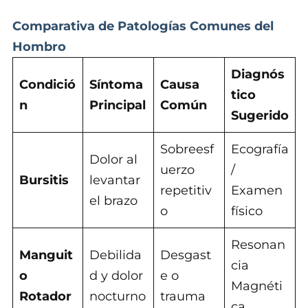
Comparativa de Patologías Comunes del
Hombro
Diagnós
Condició
Síntoma
Causa
tico
n
Principal
Común
Sugerido
Sobreesf
Ecografía
Dolor al
uerzo
/
Bursitis
levantar
repetitiv
Examen
el brazo
o
físico
Resonan
Manguit
Debilida
Desgast
cia
o
d y dolor
e o
Magnéti
Rotador
nocturno
trauma
ca